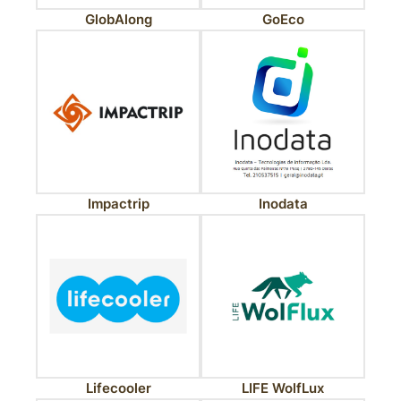
GlobAlong
GoEco
Impactrip
Inodata
Lifecooler
LIFE WolfLux