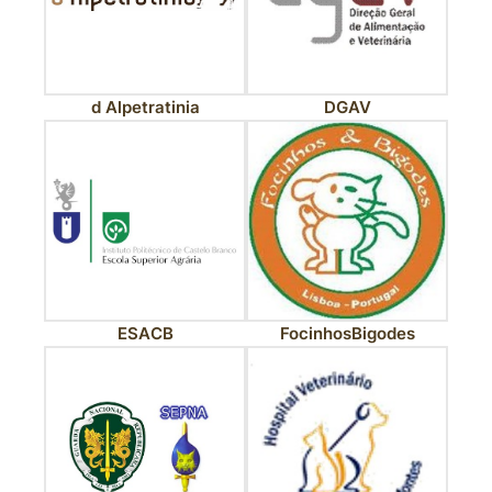
d Alpetratinia
DGAV
ESACB
FocinhosBigodes