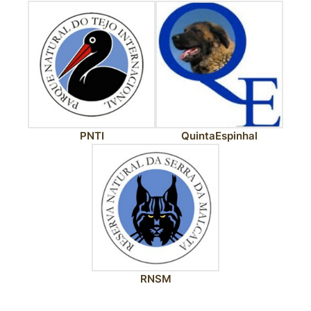
PNTI
QuintaEspinhal
RNSM