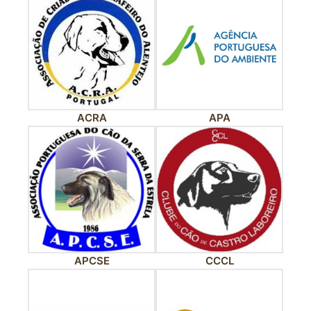
ACRA
APA
APCSE
CCCL