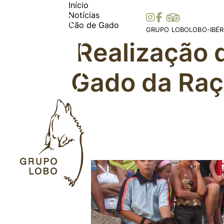
Início
Notícias
Cão de Gado
GRUPO LOBO
LOBO-IBÉR
Realização 
A Nossa Associação
Distribuiç
Torne-se Sócio
Ibérica
Gado da Raç
Mecenato, Donativos e
Distribui
Prémios e Distinções
Histórias 
Apoios
Legislaçã
Colaborações
Parceiros