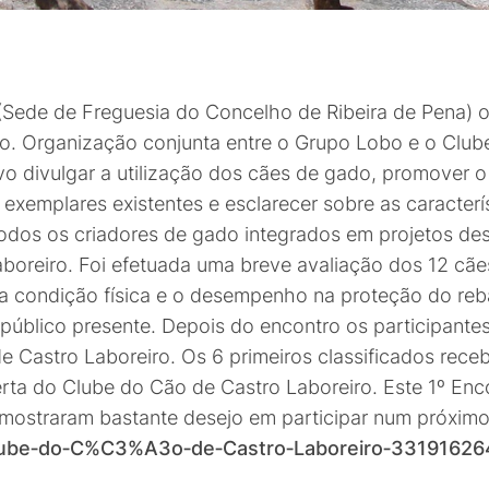
a (Sede de Freguesia do Concelho de Ribeira de Pena)
o. Organização conjunta entre o Grupo Lobo e o Club
ivo divulgar a utilização dos cães de gado, promover o
s exemplares existentes e esclarecer sobre as caracte
odos os criadores de gado integrados em projetos de
oreiro. Foi efetuada uma breve avaliação dos 12 cãe
ua condição física e o desempenho na proteção do reb
público presente. Depois do encontro os participantes
e Castro Laboreiro. Os 6 primeiros classificados re
erta do Clube do Cão de Castro Laboreiro. Este 1º En
 mostraram bastante desejo em participar num próximo
lube‑do‑C%C3%A3o‑de‑Castro‑Laboreiro‑3319162