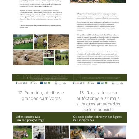
17. Pecuária, abelhas e
18. Raças de gado
grandes carnívoros
autóctones e animais
silvestres ameaçados
podem coexistir