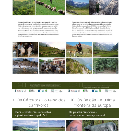
9. Os Cárpatos - o reino dos
10. Os Balcãs - a última
carnívoros
fronteira da Europa