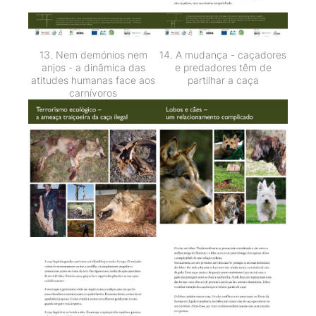
13. Nem demónios nem
14. A mudança - caçadores
anjos - a dinâmica das
e predadores têm de
atitudes humanas face aos
partilhar a caça
carnívoros