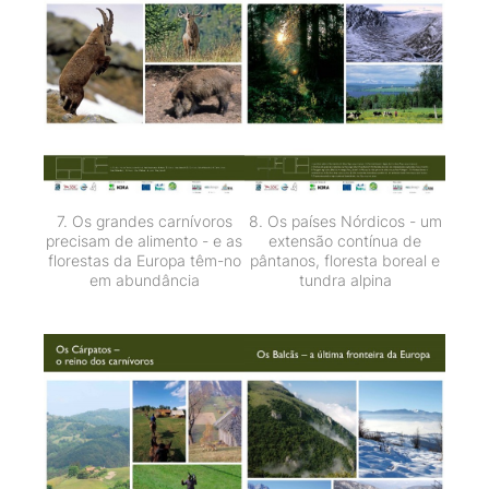
7. Os grandes carnívoros
8. Os países Nórdicos - um
precisam de alimento - e as
extensão contínua de
florestas da Europa têm-no
pântanos, floresta boreal e
em abundância
tundra alpina