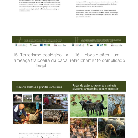
15. Terrorismo ecológico - a
16. Lobos e cães - um
ameaça traiçoeira da caça
relacionamento complicado
ilegal