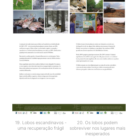
19. Lobos escandinavos -
20. Os lobos podem
uma recuperação frágil
sobreviver nos lugares mais
inesperados