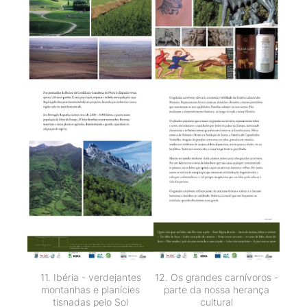
11. Ibéria - verdejantes
12. Os grandes carnívoros -
montanhas e planícies
parte da nossa herança
tisnadas pelo Sol
cultural