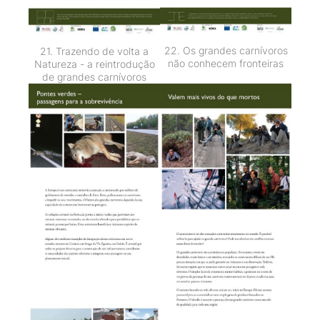
22. Os grandes carnívoros
21. Trazendo de volta a
não conhecem fronteiras
Natureza - a reintrodução
de grandes carnívoros