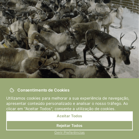
Consentimento de Cookies
Utilizamos cookies para melhorar a sua experiência de navegação,
Edição 11 Inverno 2015
apresentar conteúdo personalizado e analisar o nosso tráfego. Ao
clicar em "Aceitar Todos", consente a utilização de cookies.
Inverno 2015
Aceitar Todos
Rejeitar Todos
Gerir Preferências