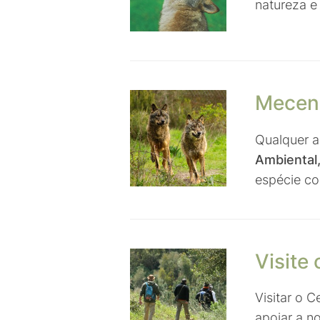
natureza e
Mecena
Qualquer a
Ambiental
espécie c
Visite 
Visitar o 
apoiar a n