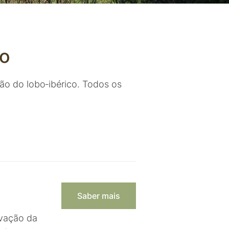
co
ão do lobo‑ibérico. Todos os
Saber mais
rvação da