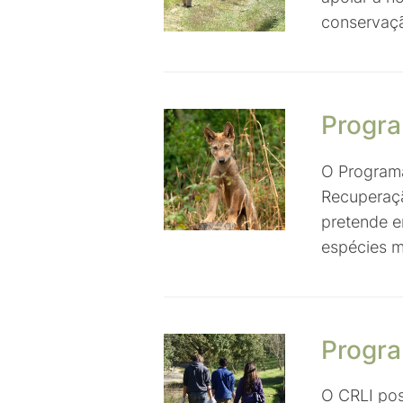
conservaç
Progr
O Programa
Recuperaçã
pretende e
espécies m
Progra
O CRLI pos