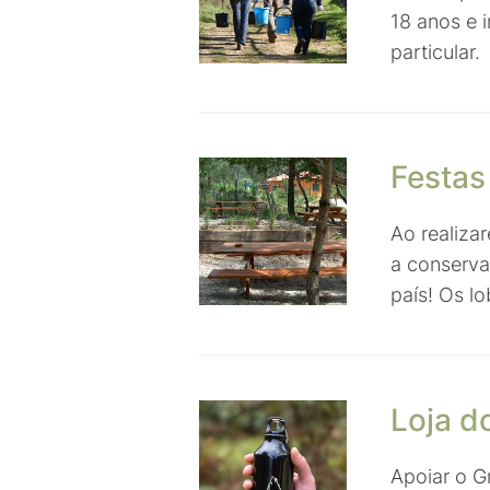
18 anos e 
particular.
Festas
Ao realizar
a conserva
país! Os l
Loja d
Apoiar o G