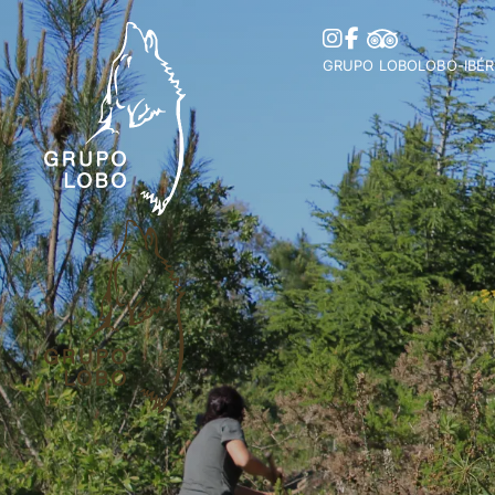
GRUPO LOBO
LOBO-IBÉR
A Nossa Associação
Distribuiç
Torne-se Sócio
Ibérica
Mecenato, Donativos e
Distribui
Prémios e Distinções
Histórias 
Apoios
Legislaçã
Colaborações
Parceiros