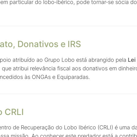
 em particular do lobo‑ibérico, pode tornar‑se sócia d
to, Donativos e IRS
poio atribuído ao Grupo Lobo está abrangido pela
Lei
,
que atribui relevância fiscal aos donativos em dinhei
oncedidos às ONGAs e Equiparadas.
o CRLI
Centro de Recuperação do Lobo Ibérico (CRLI) é uma d
ossa missão. Ao conhecer este predador está a contrib