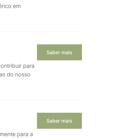
érico em
Saber mais
ontribuir para
das do nosso
Saber mais
amente para a