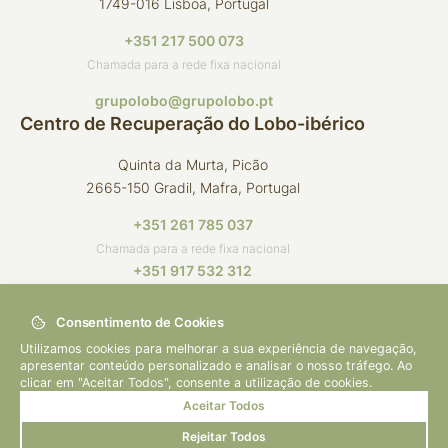
1749-016 Lisboa, Portugal
+351 217 500 073
Chamada para a rede fixa nacional
grupolobo@grupolobo.pt
Centro de Recuperação do Lobo-ibérico
Quinta da Murta, Picão
2665-150 Gradil, Mafra, Portugal
+351 261 785 037
Chamada para a rede fixa nacional
+351 917 532 312
Chamada para a rede móvel nacional
Consentimento de Cookies
crli@grupolobo.pt
Utilizamos cookies para melhorar a sua experiência de navegação,
apresentar conteúdo personalizado e analisar o nosso tráfego. Ao
clicar em "Aceitar Todos", consente a utilização de cookies.
Aceitar Todos
© 2026 Grupo Lobo
By
bluesoft.pt
Rejeitar Todos