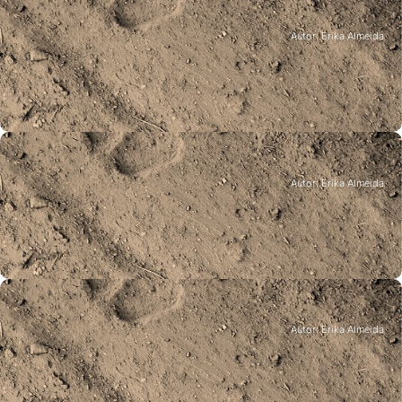
Autor: Erika Almeida
Eventos
Autor: Erika Almeida
10ª Exposição Canina Nacional do
Fundão
Fundão, 2 março 2019
Eventos
Autor: Erika Almeida
1ª Jornadas de Inovação e Valorização
das Raças Autóctones
Fundão, 22-23 fevereiro 2019