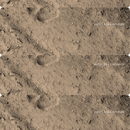
Eventos
Autor: Erika Almeida
Inauguração da Casa da
Biodiversidade
Castanheira, Paredes de Coura, 8 fevereiro de 2019
Autor: Erika Almeida
Eventos
Sessão de apresentação dos
resultados do Projeto LIFE MedWolf
Sabugal, 7 fevereiro 2019
Eventos
Autor: Erika Almeida
Falando de lobos
Monleras (Salamanca), Espanha, 15 dezembro 2018