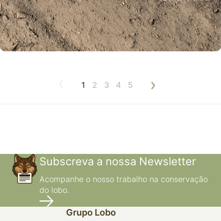
Eventos
Art Nature Fest
Fafião, Montalegre, 29-30 junho 2018
Eventos
10º Festival do Borrego
1
2
3
4
5
Idanha-a-Nova, 26-27 maio 2018
Subscreva a nossa Newsletter
Acompanhe o nosso trabalho na conservação
do lobo.
Grupo Lobo