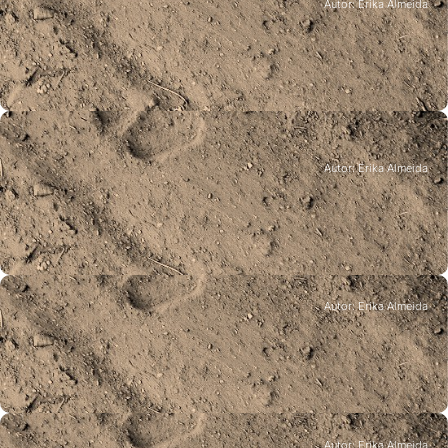
Autor: Erika Almeida
Partilhar Memórias
Castro Daire, 28-30 setembro 2018
Eventos
Autor: Erika Almeida
Conferência Pathways Europe 2018 –
Dimensões Humanas da Vida
Selvagem: Ressuscitando o Selvagem!?
Goslar, Alemanha, 16-19 setembro 2018
Autor: Erika Almeida
Eventos
29ª Exposição Canina Monográfica do
Cão de Castro Laboreiro
Salto, Montalegre, 27 julho 2018
Autor: Erika Almeida