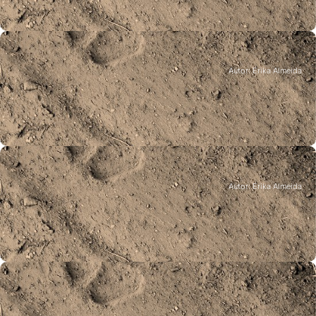
Eventos
Autor: Erika Almeida
Jornadas Rebanhos, Mastins e Usos
Compatíveis: Trabalhando em Harmonia
Guadalajara, Espanha, 13 novembro 2018
Eventos
Autor: Erika Almeida
Simpósio Internacional do Lobo 2018:
Lobos num Mundo em Mudança
Mineápolis, EUA, 11-14 outubro 2018
Eventos
Jornadas Europeias do Património: