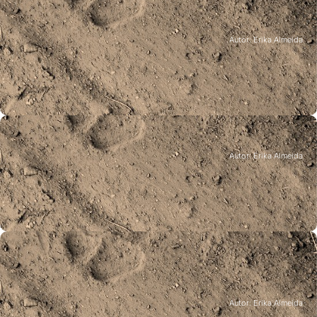
Autor: Erika Almeida
Encontros
Autor: Erika Almeida
Seminário: A Utilização do Cão de Gado
na Proteção dos Rebanhos
Centro de Interpretação e Informação do Parque Natural do
Alvão, Vila Real, 27 de janeiro de 2005.
Encontros
Workshop: Avaliação de Medidas de
Prevenção de Prejuízos
Autor: Erika Almeida