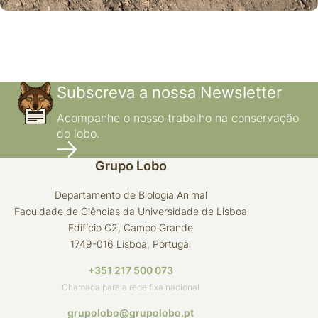
Encontros
Oficina Participativa: Parque Nacional
da Peneda‑Gerês – Território de
Subscreva a nossa Newsletter
Homens e Lobos
Acompanhe o nosso trabalho na conservação
Ecomuseu do Barroso – A Vezeira e a Serra, Fafião,
do lobo.
Montalegre, 16 junho 2019.
Grupo Lobo
Departamento de Biologia Animal
Faculdade de Ciências da Universidade de Lisboa
Edifício C2, Campo Grande
1749-016 Lisboa, Portugal
+351 217 500 073
Chamada para a rede fixa nacional
grupolobo@grupolobo.pt