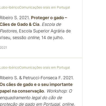
Lobo-ibérico
Comunicações orais em Portugal
Ribeiro S. 2021.
Proteger o gado –
Cães de Gado & Cia
.
Escola de
Pastores
, Escola Superior Agrária de
Viseu, sessão
online
, 14 de julho.
2021
Lobo-ibérico
Comunicações orais em Portugal
Ribeiro S. & Petrucci-Fonseca F. 2021.
Os cães de gado e o seu importante
papel na conservação
.
Workshop
:
O
enquadramento legal do cão de
proteção de gado em Portugal
,
online
,