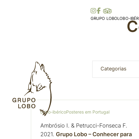
GRUPO LOBO
LOBO-IBÉR
C
A Nossa Associação
Distribuiç
Torne-se Sócio
Ibérica
Mecenato, Donativos e
Distribui
Prémios e Distinções
Histórias 
Apoios
Legislaçã
Colaborações
Categorias
Parceiros
Lobo-ibérico
Posteres em Portugal
Ambrósio I. & Petrucci-Fonseca F.
2021.
Grupo Lobo – Conhecer para