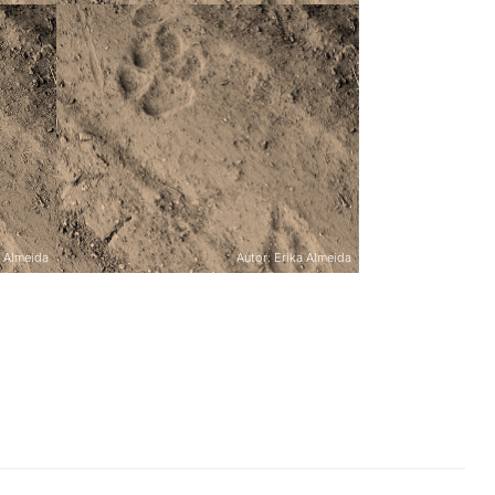
Eventos
al do
Jornadas Europeias do
num
Património: Partilhar
ça
Memórias
tubro
Castro Daire, 28-30 setembro
2018
a Almeida
Autor: Erika Almeida
Eventos
10º Festival do Borrego
 junho
Idanha-a-Nova, 26-27 maio
2018