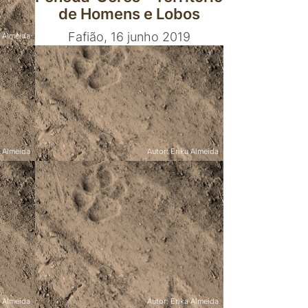
de Homens e Lobos
Fafião, 16 junho 2019
a Almeida
obos
019
a Almeida
Autor: Erika Almeida
Eventos
a da
Sessão de apresentação
dos resultados do Projeto
LIFE MedWolf
Coura,
Sabugal, 7 fevereiro 2019
a Almeida
Autor: Erika Almeida