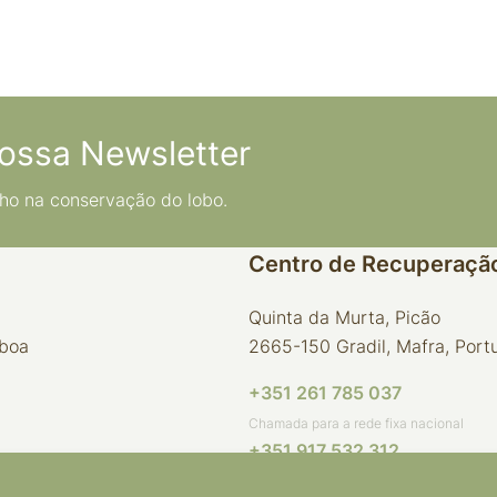
ossa Newsletter
ho na conservação do lobo.
Centro de Recuperação
Quinta da Murta, Picão
sboa
2665-150 Gradil, Mafra, Port
+351 261 785 037
Chamada para a rede fixa nacional
+351 917 532 312
Chamada para a rede móvel nacional