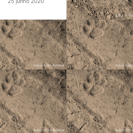
25 junho 2020
Autor: Erik
Eventos
Festival Aldeia de L
Fafião, 28-29 junho 2
Autor: Erika Almeida
Autor: Erik
Eventos
Eventos
Jornadas de Inovação
Inauguração da Cas
alorização das Raças
Biodiversidade
Autóctones
Castanheira, Paredes de 
ão, 22-23 fevereiro 2019
8 fevereiro de 2019
Autor: Erika Almeida
Autor: Erik