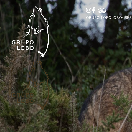
GRUPO LOBO
LOBO-IBÉR
A Nossa Associação
Distribuiç
Torne-se Sócio
Ibérica
Mecenato, Donativos e
Distribui
Prémios e Distinções
Histórias 
Apoios
Legislaçã
Colaborações
Parceiros