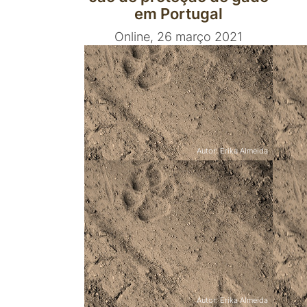
em Portugal
Online, 26 março 2021
Autor: Erika Almeida
Eventos
10ª Exposição Canina
1ª 
Nacional do Fundão
e V
Fundão, 2 março 2019
Fund
Autor: Erika Almeida