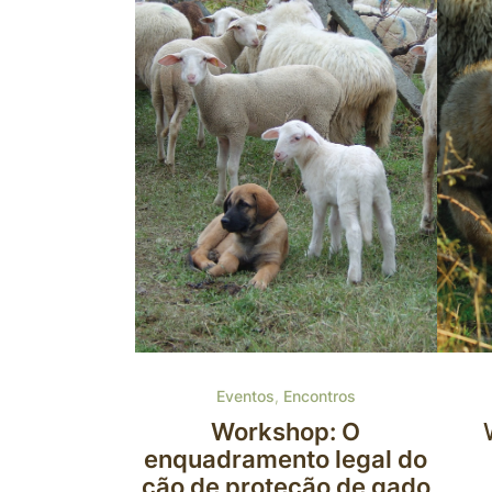
7th 
Eventos
,
Encontros
Workshop: O
enquadramento legal do
cão de proteção de gado