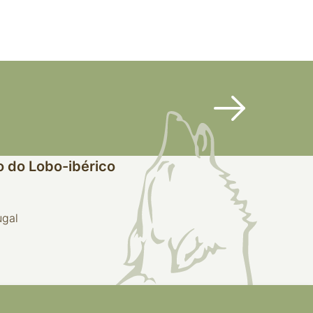
 do Lobo-ibérico
ugal