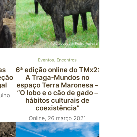
Autor: Joaquim Pedro Ferreira
Eventos
,
Encontros
as
6ª edição online do TMx2:
eção
A Traga‑Mundos no
gal
espaço Terra Maronesa –
“O lobo e o cão de gado –
julho
hábitos culturais de
coexistência”
Online, 26 março 2021