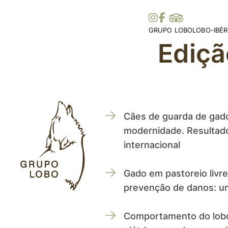
GRUPO LOBO
LOBO-IBÉR
Ediçã
A Nossa Associação
Distribuiç
Torne-se Sócio
Ibérica
Mecenato, Donativos e
Distribui
Prémios e Distinções
Histórias 
Apoios
Legislaçã
Colaborações
Cães de guarda de gado
Parceiros
modernidade. Resultad
internacional
Gado em pastoreio livr
prevenção de danos: um
Comportamento do lob