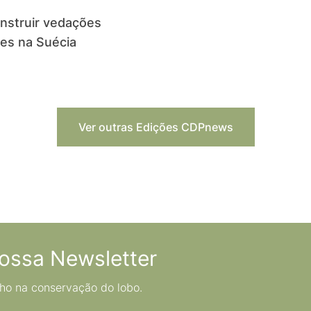
onstruir vedações
es na Suécia
Ver outras Edições CDPnews
ossa Newsletter
ho na conservação do lobo.