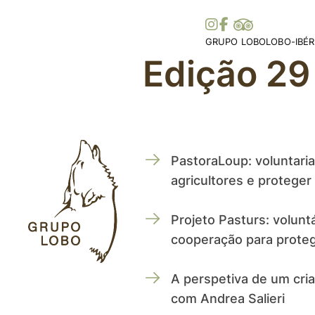
GRUPO LOBO
LOBO-IBÉR
Edição 29
A Nossa Associação
Distribuiç
Torne-se Sócio
Ibérica
Mecenato, Donativos e
Distribui
Prémios e Distinções
Histórias 
Apoios
Legislaçã
Colaborações
PastoraLoup: voluntaria
Parceiros
agricultores e protege
Projeto Pasturs: volunt
cooperação para proteg
A perspetiva de um cria
com Andrea Salieri