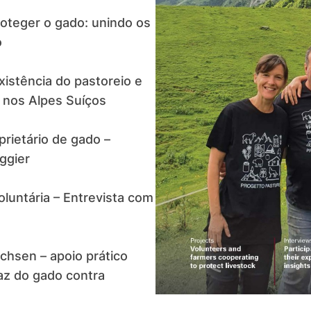
roteger o gado: unindo os
o
istência do pastoreio e
 nos Alpes Suíços
rietário de gado –
ggier
luntária – Entrevista com
hsen – apoio prático
az do gado contra