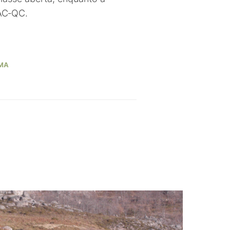
CAC‑QC.
MA