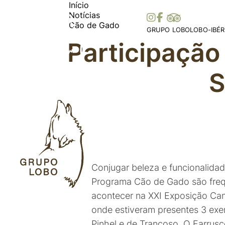
Início
Notícias
Cão de Gado
GRUPO LOBO
LOBO-IBÉR
Participação
A Nossa Associação
Distribuiç
Torne-se Sócio
Ibérica
S
Mecenato, Donativos e
Distribui
Prémios e Distinções
Histórias 
Apoios
Legislaçã
Colaborações
Parceiros
Conjugar beleza e funcionalida
Programa Cão de Gado são frequ
acontecer na XXI Exposição Can
onde estiveram presentes 3 exe
Pinhel e de Trancoso. O Farrusc