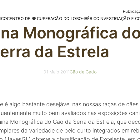
Publicaç
ICO
CENTRO DE RECUPERAÇÃO DO LOBO-IBÉRICO
INVESTIGAÇÃO E 
 na Monográfica d
Relatóri
Livros e
ão do Lobo na Península
O Nosso Espaço
Relatórios de Contas
Projectos
Projectos em Curso
Comuni
Visitar o CRLI
Estatutos
Projectos Concluíd
Ecoturismo
erra da Estrela
CDPnew
 IRS
ção do Lobo no Mundo
Programa de Apadrinhamento
e Mitos
Programa de Voluntariado
o
Memórias dos Lobos do CRLI
Legislação Nacional
Festas de Aniversário
Legislação Internacional
01 Maio 2011
Cão de Gado
de é algo bastante desejável nas nossas raças de cães
entemente muito bem avaliados nas exposições canin
ina Monográfica do Cão da Serra da Estrela, que deco
mplares da variedade de pelo curto integrados em re
o (JavesGL) obteve a classificação de Excelente, em 