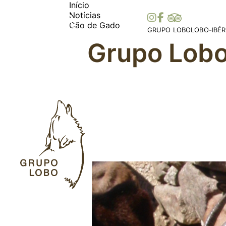
Início
Notícias
Cão de Gado
GRUPO LOBO
LOBO-IBÉR
Grupo Lobo
A Nossa Associação
Distribuiç
Torne-se Sócio
Ibérica
Mecenato, Donativos e
Distribui
Prémios e Distinções
Histórias 
Apoios
Legislaçã
Colaborações
Parceiros