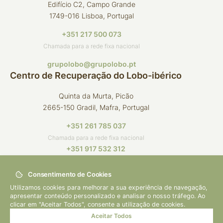
Edifício C2, Campo Grande
1749-016 Lisboa, Portugal
+351 217 500 073
Chamada para a rede fixa nacional
grupolobo@grupolobo.pt
Centro de Recuperação do Lobo-ibérico
Quinta da Murta, Picão
2665-150 Gradil, Mafra, Portugal
+351 261 785 037
Chamada para a rede fixa nacional
+351 917 532 312
Chamada para a rede móvel nacional
Consentimento de Cookies
crli@grupolobo.pt
Utilizamos cookies para melhorar a sua experiência de navegação,
apresentar conteúdo personalizado e analisar o nosso tráfego. Ao
clicar em "Aceitar Todos", consente a utilização de cookies.
Aceitar Todos
© 2026 Grupo Lobo