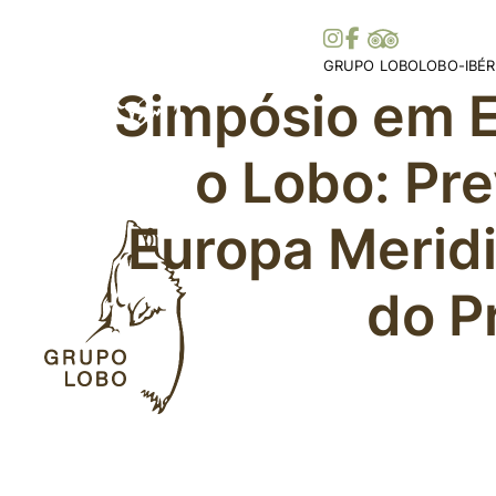
GRUPO LOBO
LOBO-IBÉR
Simpósio em 
A Nossa Associação
Distribuiç
Torne-se Sócio
Ibérica
o Lobo: Pr
Mecenato, Donativos e
Distribui
Prémios e Distinções
Histórias 
Apoios
Legislaçã
Europa Meridi
Colaborações
Parceiros
do P