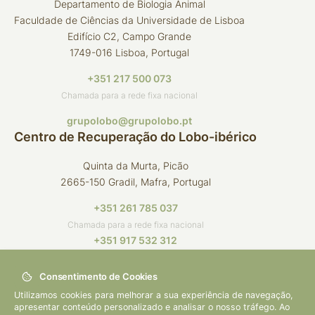
Departamento de Biologia Animal
Faculdade de Ciências da Universidade de Lisboa
Edifício C2, Campo Grande
1749-016 Lisboa, Portugal
+351 217 500 073
Chamada para a rede fixa nacional
grupolobo@grupolobo.pt
Centro de Recuperação do Lobo-ibérico
Quinta da Murta, Picão
2665-150 Gradil, Mafra, Portugal
+351 261 785 037
Chamada para a rede fixa nacional
+351 917 532 312
Chamada para a rede móvel nacional
Consentimento de Cookies
crli@grupolobo.pt
Utilizamos cookies para melhorar a sua experiência de navegação,
apresentar conteúdo personalizado e analisar o nosso tráfego. Ao