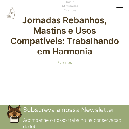
Início
Atividades
Eventos
Jornadas Rebanhos,
Mastins e Usos
Compatíveis: Trabalhando
em Harmonia
Eventos
Subscreva a nossa Newsletter
Acompanhe o nosso trabalho na conservação
do lobo.