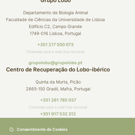
Grupo Lobo
Departamento de Biologia Animal
Faculdade de Ciências da Universidade de Lisboa
Edifício C2, Campo Grande
1749-016 Lisboa, Portugal
+351 217 500 073
Chamada para a rede fixa nacional
grupolobo@grupolobo.pt
Centro de Recuperação do Lobo-ibérico
Quinta da Murta, Picão
2665-150 Gradil, Mafra, Portugal
+351 261 785 037
Chamada para a rede fixa nacional
+351 917 532 312
Chamada para a rede móvel nacional
Consentimento de Cookies
crli@grupolobo.pt