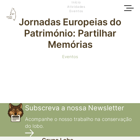
Início
Atividades
Eventos
Jornadas Europeias do
Património: Partilhar
Memórias
Eventos
Subscreva a nossa Newsletter
Acompanhe o nosso trabalho na conservação
do lobo.