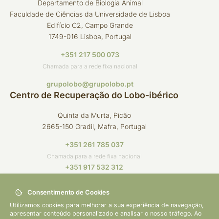
Departamento de Biologia Animal
Faculdade de Ciências da Universidade de Lisboa
Edifício C2, Campo Grande
1749-016 Lisboa, Portugal
+351 217 500 073
Chamada para a rede fixa nacional
grupolobo@grupolobo.pt
Centro de Recuperação do Lobo-ibérico
Quinta da Murta, Picão
2665-150 Gradil, Mafra, Portugal
+351 261 785 037
Chamada para a rede fixa nacional
+351 917 532 312
Chamada para a rede móvel nacional
Consentimento de Cookies
crli@grupolobo.pt
Utilizamos cookies para melhorar a sua experiência de navegação,
apresentar conteúdo personalizado e analisar o nosso tráfego. Ao