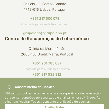
Edifício C2, Campo Grande
1749-016 Lisboa, Portugal
+351 217 500 073
Chamada para a rede fixa nacional
grupolobo@grupolobo.pt
Centro de Recuperação do Lobo-ibérico
Quinta da Murta, Picão
2665-150 Gradil, Mafra, Portugal
+351 261 785 037
Chamada para a rede fixa nacional
+351 917 532 312
Chamada para a rede móvel nacional
Consentimento de Cookies
crli@grupolobo.pt
Utilizamos cookies para melhorar a sua experiência de navegação,
apresentar conteúdo personalizado e analisar o nosso tráfego. Ao
clicar em "Aceitar Todos", consente a utilização de cookies.
Aceitar Todos
© 2026 Grupo Lobo