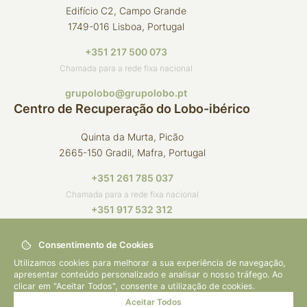
Edifício C2, Campo Grande
1749-016 Lisboa, Portugal
+351 217 500 073
Chamada para a rede fixa nacional
grupolobo@grupolobo.pt
Centro de Recuperação do Lobo-ibérico
Quinta da Murta, Picão
2665-150 Gradil, Mafra, Portugal
+351 261 785 037
Chamada para a rede fixa nacional
+351 917 532 312
Chamada para a rede móvel nacional
Consentimento de Cookies
crli@grupolobo.pt
Utilizamos cookies para melhorar a sua experiência de navegação,
apresentar conteúdo personalizado e analisar o nosso tráfego. Ao
clicar em "Aceitar Todos", consente a utilização de cookies.
Aceitar Todos
© 2026 Grupo Lobo