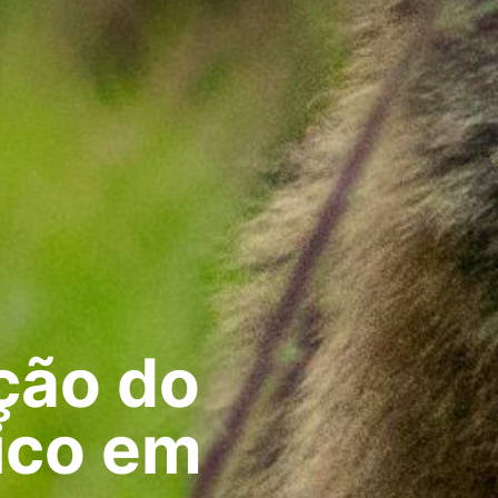
ção do
ico em